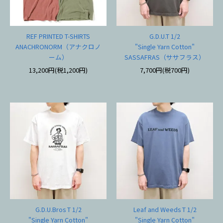
REF PRINTED T-SHIRTS
G.D.U.T 1/2
ANACHRONORM（アナクロノ
"Single Yarn Cotton"
ーム）
SASSAFRAS（ササフラス）
13,200円(税1,200円)
7,700円(税700円)
G.D.U.Bros T 1/2
Leaf and Weeds T 1/2
"Single Yarn Cotton"
"Single Yarn Cotton"