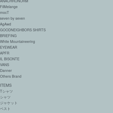
ANACHRONORM
FilMelange
mocT
seven by seven
AgAwd
GOODNEIGHBORS SHIRTS
BRIEFING
White Mountaineering
EYEWEAR
APFR
IL BISONTE
VANS
Danner
Others Brand
ITEMS
Tシャツ
シャツ
ジャケット
ベスト