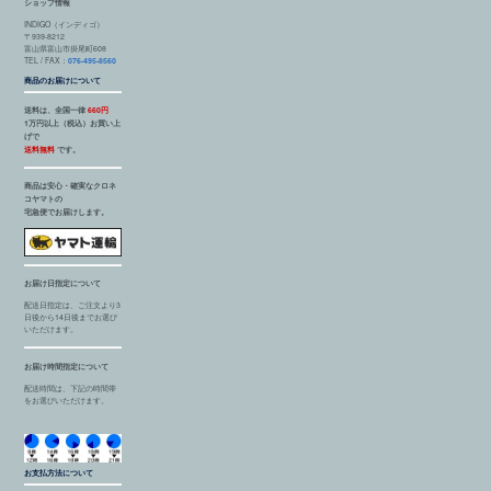
ショップ情報
INDIGO（インディゴ）
〒939-8212
富山県富山市掛尾町608
TEL / FAX：
076-495-8560
商品のお届けについて
送料は、全国一律
660円
1万円以上（税込）お買い上
げで
送料無料
です。
商品は安心・確実なクロネ
コヤマトの
宅急便でお届けします。
お届け日指定について
配送日指定は、ご注文より3
日後から14日後までお選び
いただけます。
お届け時間指定について
配送時間は、下記の時間帯
をお選びいただけます。
お支払方法について