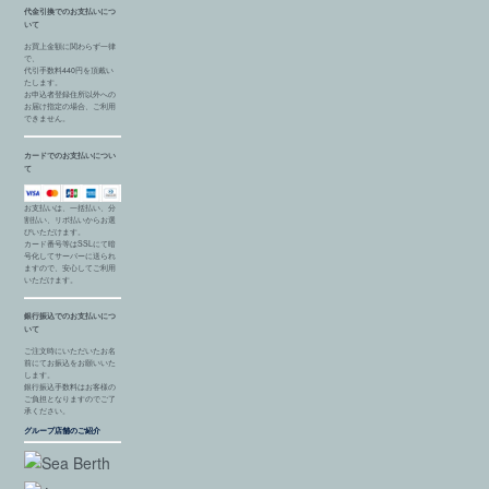
代金引換でのお支払いにつ
いて
お買上金額に関わらず一律
で、
代引手数料440円を頂戴い
たします。
お申込者登録住所以外への
お届け指定の場合、ご利用
できません。
カードでのお支払いについ
て
お支払いは、一括払い、分
割払い、リボ払いからお選
びいただけます。
カード番号等はSSLにて暗
号化してサーバーに送られ
ますので、安心してご利用
いただけます。
銀行振込でのお支払いにつ
いて
ご注文時にいただいたお名
前にてお振込をお願いいた
します。
銀行振込手数料はお客様の
ご負担となりますのでご了
承ください。
グループ店舗のご紹介