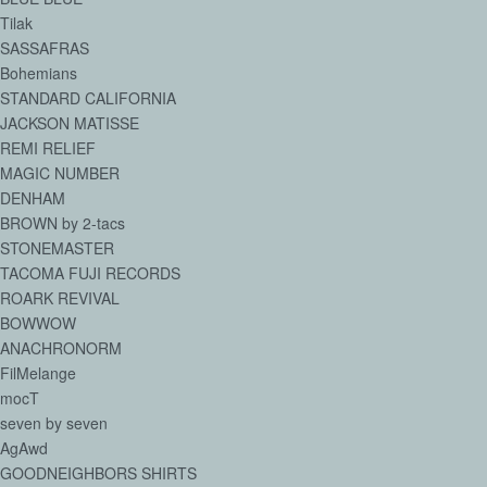
Tilak
SASSAFRAS
Bohemians
STANDARD CALIFORNIA
JACKSON MATISSE
REMI RELIEF
MAGIC NUMBER
DENHAM
BROWN by 2-tacs
STONEMASTER
TACOMA FUJI RECORDS
ROARK REVIVAL
BOWWOW
ANACHRONORM
FilMelange
mocT
seven by seven
AgAwd
GOODNEIGHBORS SHIRTS