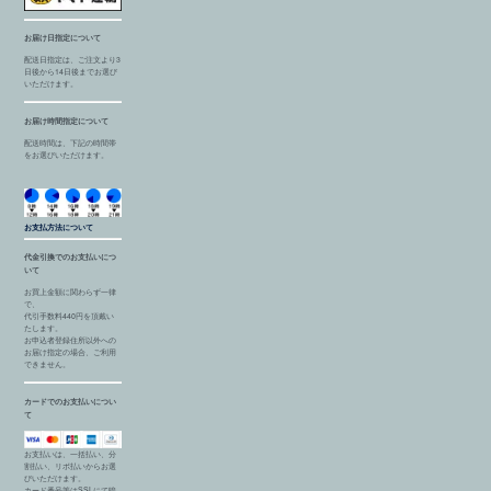
お届け日指定について
配送日指定は、ご注文より3
日後から14日後までお選び
いただけます。
お届け時間指定について
配送時間は、下記の時間帯
をお選びいただけます。
お支払方法について
代金引換でのお支払いにつ
いて
お買上金額に関わらず一律
で、
代引手数料440円を頂戴い
たします。
お申込者登録住所以外への
お届け指定の場合、ご利用
できません。
カードでのお支払いについ
て
お支払いは、一括払い、分
割払い、リボ払いからお選
びいただけます。
カード番号等はSSLにて暗