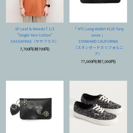
SF Leaf & Weeds T 1/2
「 HTC Long Wallet #125 Turq
"Single Yarn Cotton"
uoise 」
SASSAFRAS（ササフラス）
STANDARD CALIFORNIA
（スタンダードカリフォルニ
7,700円(税700円)
ア）
77,000円(税7,000円)