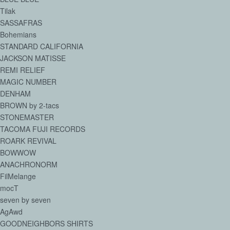
Tilak
SASSAFRAS
Bohemians
STANDARD CALIFORNIA
JACKSON MATISSE
REMI RELIEF
MAGIC NUMBER
DENHAM
BROWN by 2-tacs
STONEMASTER
TACOMA FUJI RECORDS
ROARK REVIVAL
BOWWOW
ANACHRONORM
FilMelange
mocT
seven by seven
AgAwd
GOODNEIGHBORS SHIRTS