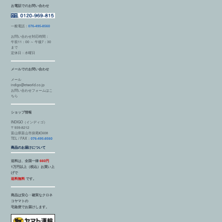
お電話でのお問い合わせ
一般電話：
076-495-8560
お問い合わせ対応時間：
午前11：00 ～ 午後7：30
まで
定休日：水曜日
メールでのお問い合わせ
メール
indigo@etworld.co.jp
お問い合わせフォームはこ
ちら
ショップ情報
INDIGO（インディゴ）
〒939-8212
富山県富山市掛尾町608
TEL / FAX：
076-495-8560
商品のお届けについて
送料は、全国一律
660円
1万円以上（税込）お買い上
げで
送料無料
です。
商品は安心・確実なクロネ
コヤマトの
宅急便でお届けします。