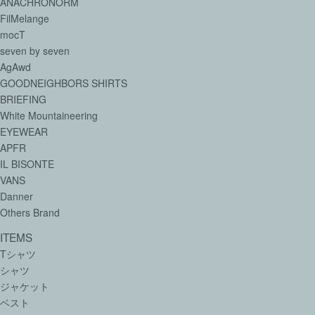
ANACHRONORM
FilMelange
mocT
seven by seven
AgAwd
GOODNEIGHBORS SHIRTS
BRIEFING
White Mountaineering
EYEWEAR
APFR
IL BISONTE
VANS
Danner
Others Brand
ITEMS
Tシャツ
シャツ
ジャケット
ベスト