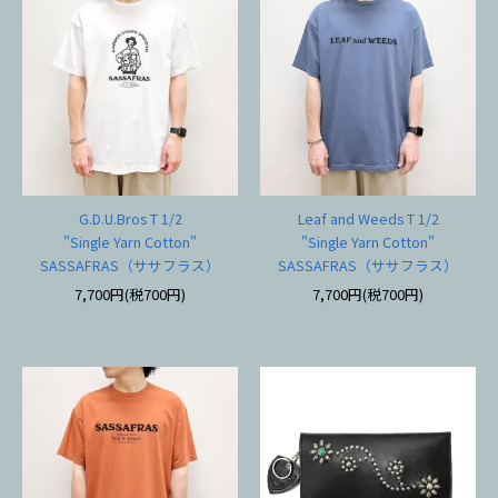
G.D.U.Bros T 1/2
Leaf and Weeds T 1/2
"Single Yarn Cotton"
"Single Yarn Cotton"
SASSAFRAS（ササフラス）
SASSAFRAS（ササフラス）
7,700円(税700円)
7,700円(税700円)