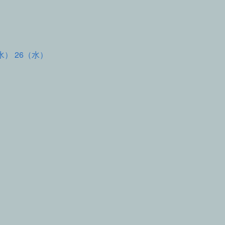
水） 26（水）
て