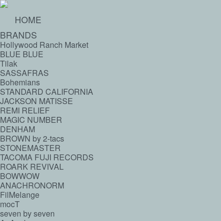
HOME
BRANDS
Hollywood Ranch Market
BLUE BLUE
Tilak
SASSAFRAS
Bohemians
STANDARD CALIFORNIA
JACKSON MATISSE
REMI RELIEF
MAGIC NUMBER
DENHAM
BROWN by 2-tacs
STONEMASTER
TACOMA FUJI RECORDS
ROARK REVIVAL
BOWWOW
ANACHRONORM
FilMelange
mocT
seven by seven