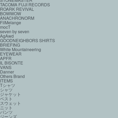
STONEMASTER
TACOMA FUJI RECORDS
ROARK REVIVAL
BOWWOW
ANACHRONORM
FilMelange
mocT
seven by seven
AgAwd
GOODNEIGHBORS SHIRTS
BRIEFING
White Mountaineering
EYEWEAR
APFR
IL BISONTE
VANS
Danner
Others Brand
ITEMS
Tシャツ
シャツ
ジャケット
ベスト
スウェット
ニット
パンツ
ジーンズ