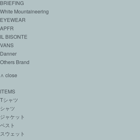
BRIEFING
White Mountaineering
EYEWEAR
APFR
IL BISONTE
VANS
Danner
Others Brand
∧ close
ITEMS
Tシャツ
シャツ
ジャケット
ベスト
スウェット