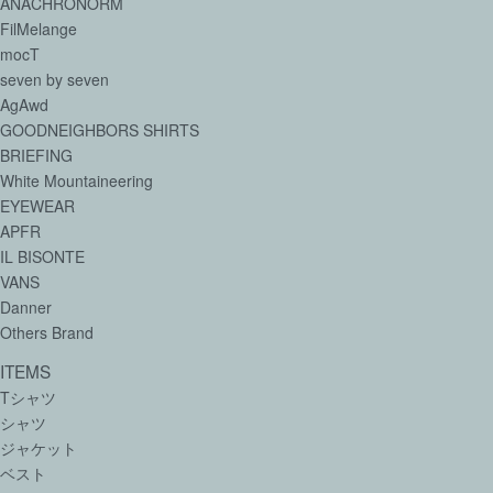
ANACHRONORM
FilMelange
mocT
seven by seven
AgAwd
GOODNEIGHBORS SHIRTS
BRIEFING
White Mountaineering
EYEWEAR
APFR
IL BISONTE
VANS
Danner
Others Brand
ITEMS
Tシャツ
シャツ
ジャケット
ベスト