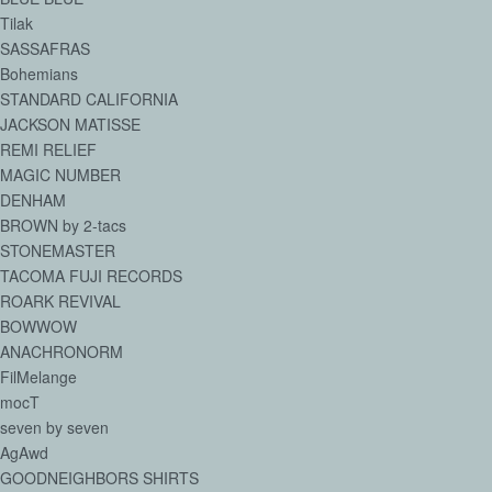
Tilak
SASSAFRAS
Bohemians
STANDARD CALIFORNIA
JACKSON MATISSE
REMI RELIEF
MAGIC NUMBER
DENHAM
BROWN by 2-tacs
STONEMASTER
TACOMA FUJI RECORDS
ROARK REVIVAL
BOWWOW
ANACHRONORM
FilMelange
mocT
seven by seven
AgAwd
GOODNEIGHBORS SHIRTS