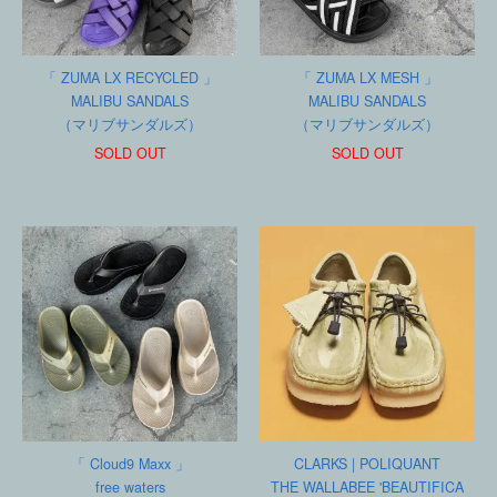
「 ZUMA LX RECYCLED 」
「 ZUMA LX MESH 」
MALIBU SANDALS
MALIBU SANDALS
（マリブサンダルズ）
（マリブサンダルズ）
SOLD OUT
SOLD OUT
「 Cloud9 Maxx 」
CLARKS | POLIQUANT
free waters
THE WALLABEE 'BEAUTIFICA