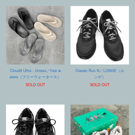
Cloud9 Ultra - Unisex／free w
Classic Run N／LUNGE（ル
aters（フリーウォータース）
ンゲ）
SOLD OUT
SOLD OUT