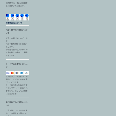
配送時間は、下記の時間帯
をお選びいただけます。
お支払方法について
代金引換でのお支払いにつ
いて
お買上金額に関わらず一律
で、
代引手数料440円を頂戴い
たします。
お申込者登録住所以外への
お届け指定の場合、ご利用
できません。
カードでのお支払いについ
て
お支払いは、一括払い、分
割払い、リボ払いからお選
びいただけます。
カード番号等はSSLにて暗
号化してサーバーに送られ
ますので、安心してご利用
いただけます。
銀行振込でのお支払いにつ
いて
ご注文時にいただいたお名
前にてお振込をお願いいた