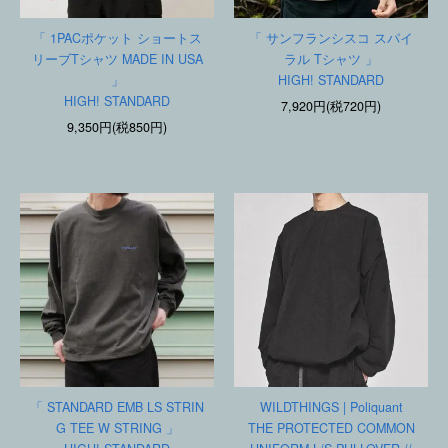
「 1PACポケット ショートス
「 サンフランシスコ スパイ
リーブTシャツ MADE IN USA
ラル Tシャツ 」
」
HIGH! STANDARD
HIGH! STANDARD
7,920円(税720円)
9,350円(税850円)
「 STANDARD EMB LS STRIN
WILDTHINGS | Poliquant
G TEE W STRING 」
THE PROTECTED COMMON