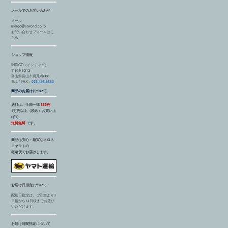
メールでのお問い合わせ
メール
indigo@etworld.co.jp
お問い合わせフォームはこ
ちら
ショップ情報
INDIGO（インディゴ）
〒939-8212
富山県富山市掛尾町608
TEL / FAX：
076-495-8560
商品のお届けについて
送料は、全国一律
660円
1万円以上（税込）お買い上
げで
送料無料
です。
商品は安心・確実なクロネ
コヤマトの
宅急便でお届けします。
お届け日指定について
配送日指定は、ご注文より3
日後から14日後までお選び
いただけます。
お届け時間指定について