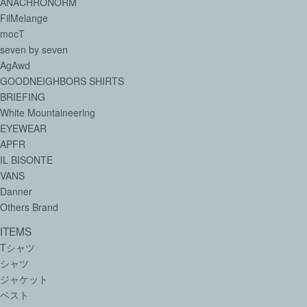
ANACHRONORM
FilMelange
mocT
seven by seven
AgAwd
GOODNEIGHBORS SHIRTS
BRIEFING
White Mountaineering
EYEWEAR
APFR
IL BISONTE
VANS
Danner
Others Brand
ITEMS
Tシャツ
シャツ
ジャケット
ベスト