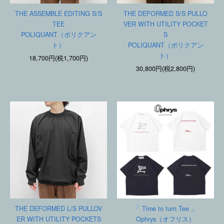
THE ASSEMBLE EDITING S/S
THE DEFORMED S/S PULLO
TEE
VER WITH UTILITY POCKET
POLIQUANT（ポリクアン
S
ト）
POLIQUANT（ポリクアン
ト）
18,700円(税1,700円)
30,800円(税2,800円)
THE DEFORMED L/S PULLOV
「 Time to turn Tee 」
ER WITH UTILITY POCKETS
Ophrys（オフリス）