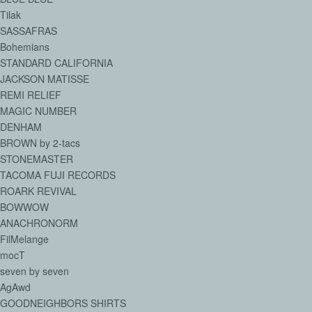
Tilak
SASSAFRAS
Bohemians
STANDARD CALIFORNIA
JACKSON MATISSE
REMI RELIEF
MAGIC NUMBER
DENHAM
BROWN by 2-tacs
STONEMASTER
TACOMA FUJI RECORDS
ROARK REVIVAL
BOWWOW
ANACHRONORM
FilMelange
mocT
seven by seven
AgAwd
GOODNEIGHBORS SHIRTS