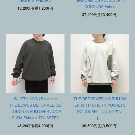
HIGH! STANDARD
UNIFORM L/S PULLOVER //
CORDURA Fabric
13,200円(税1,200円)
37,400円(税3,400円)
WILDTHINGS | Poliquant
THE DEFORMED L/S PULLOV
THE ECWCS DEFORMED QU
ER WITH UTILITY POCKETS
ILTING L/S PULLOVER / COR
POLIQUANT（ポリクアン
DURA Fabric & POLARTEC
ト）
46,200円(税4,200円)
38,500円(税3,500円)