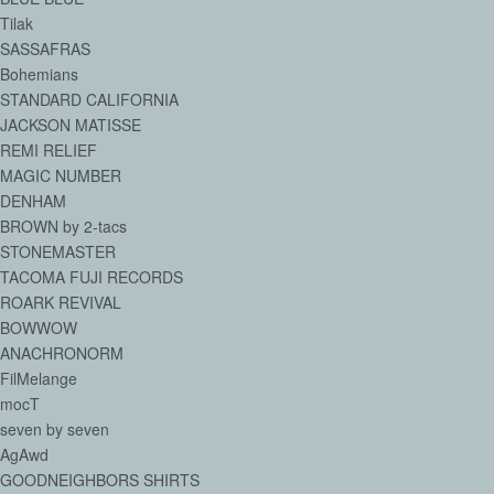
Tilak
SASSAFRAS
Bohemians
STANDARD CALIFORNIA
JACKSON MATISSE
REMI RELIEF
MAGIC NUMBER
DENHAM
BROWN by 2-tacs
STONEMASTER
TACOMA FUJI RECORDS
ROARK REVIVAL
BOWWOW
ANACHRONORM
FilMelange
mocT
seven by seven
AgAwd
GOODNEIGHBORS SHIRTS