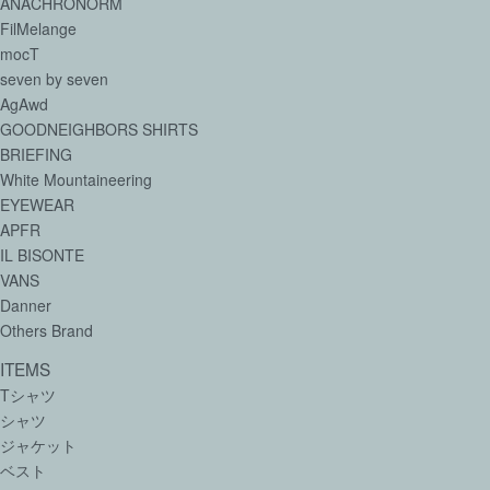
ANACHRONORM
FilMelange
mocT
seven by seven
AgAwd
GOODNEIGHBORS SHIRTS
BRIEFING
White Mountaineering
EYEWEAR
APFR
IL BISONTE
VANS
Danner
Others Brand
ITEMS
Tシャツ
シャツ
ジャケット
ベスト