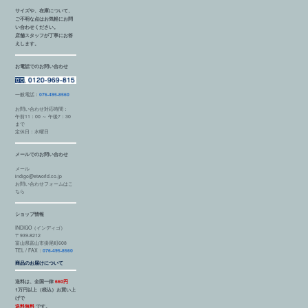
サイズや、在庫について、
ご不明な点はお気軽にお問
い合わせください。
店舗スタッフが丁寧にお答
えします。
お電話でのお問い合わせ
一般電話：
076-495-8560
お問い合わせ対応時間：
午前11：00 ～ 午後7：30
まで
定休日：水曜日
メールでのお問い合わせ
メール
indigo@etworld.co.jp
お問い合わせフォームはこ
ちら
ショップ情報
INDIGO（インディゴ）
〒939-8212
富山県富山市掛尾町608
TEL / FAX：
076-495-8560
商品のお届けについて
送料は、全国一律
660円
1万円以上（税込）お買い上
げで
送料無料
です。