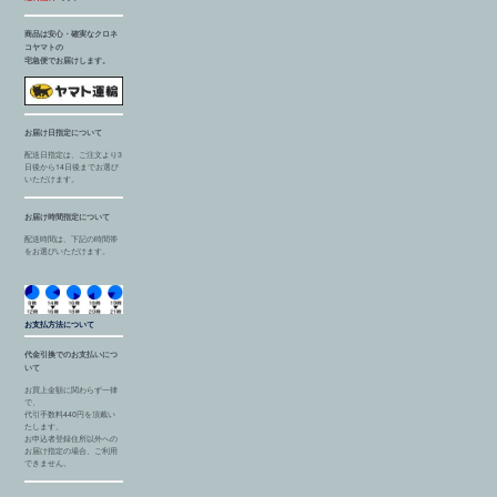
商品は安心・確実なクロネ
コヤマトの
宅急便でお届けします。
お届け日指定について
配送日指定は、ご注文より3
日後から14日後までお選び
いただけます。
お届け時間指定について
配送時間は、下記の時間帯
をお選びいただけます。
お支払方法について
代金引換でのお支払いにつ
いて
お買上金額に関わらず一律
で、
代引手数料440円を頂戴い
たします。
お申込者登録住所以外への
お届け指定の場合、ご利用
できません。