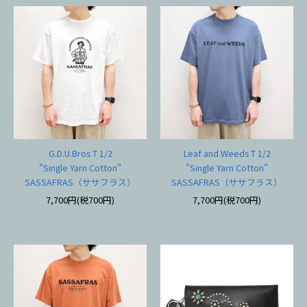
G.D.U.Bros T 1/2
Leaf and Weeds T 1/2
"Single Yarn Cotton"
"Single Yarn Cotton"
SASSAFRAS（ササフラス）
SASSAFRAS（ササフラス）
7,700円(税700円)
7,700円(税700円)