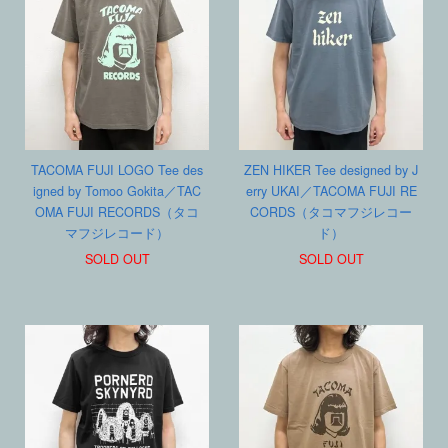
TACOMA FUJI LOGO Tee des
ZEN HIKER Tee designed by J
igned by Tomoo Gokita／TAC
erry UKAI／TACOMA FUJI RE
OMA FUJI RECORDS（タコ
CORDS（タコマフジレコー
マフジレコード）
ド）
SOLD OUT
SOLD OUT