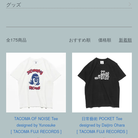
グッズ
全175商品
おすすめ順
価格順
新着順
TACOMA OF NOISE Tee
日常藝術 POCKET Tee
designed by Yunosuke
designed by Daijiro Ohara
[ TACOMA FUJI RECORDS ]
[ TACOMA FUJI RECORDS ]