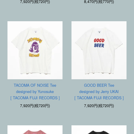
7,920円(税720円)
8,470円(税770円)
TACOMA OF NOISE Tee
GOOD BEER Tee
designed by Yunosuke
designed by Jerry UKAI
[ TACOMA FUJI RECORDS ]
[ TACOMA FUJI RECORDS ]
7,920円(税720円)
7,920円(税720円)