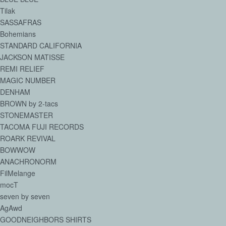
Tilak
SASSAFRAS
Bohemians
STANDARD CALIFORNIA
JACKSON MATISSE
REMI RELIEF
MAGIC NUMBER
DENHAM
BROWN by 2-tacs
STONEMASTER
TACOMA FUJI RECORDS
ROARK REVIVAL
BOWWOW
ANACHRONORM
FilMelange
mocT
seven by seven
AgAwd
GOODNEIGHBORS SHIRTS