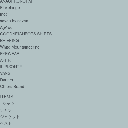
ANACHRONORM
FilMelange
mocT
seven by seven
AgAwd
GOODNEIGHBORS SHIRTS
BRIEFING
White Mountaineering
EYEWEAR
APFR
IL BISONTE
VANS
Danner
Others Brand
ITEMS
Tシャツ
シャツ
ジャケット
ベスト