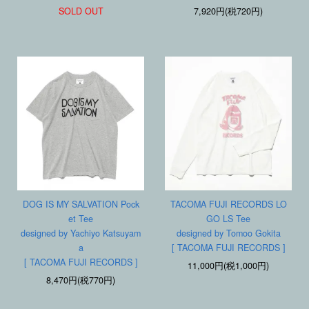
SOLD OUT
7,920円(税720円)
DOG IS MY SALVATION Pock
TACOMA FUJI RECORDS LO
et Tee
GO LS Tee
designed by Yachiyo Katsuyam
designed by Tomoo Gokita
a
[ TACOMA FUJI RECORDS ]
[ TACOMA FUJI RECORDS ]
11,000円(税1,000円)
8,470円(税770円)