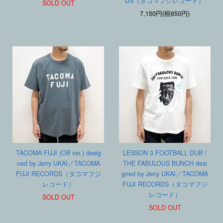
DS（タコマフジレコード）
SOLD OUT
7,150円(税650円)
TACOMA FUJI (OB ver.) desig
LESSON 3 FOOTBALL DUB /
ned by Jerry UKAI／TACOMA
THE FABULOUS BUNCH desi
FUJI RECORDS（タコマフジ
gned by Jerry UKAI／TACOMA
レコード）
FUJI RECORDS（タコマフジ
レコード）
SOLD OUT
SOLD OUT