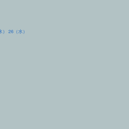
水） 26（水）
て