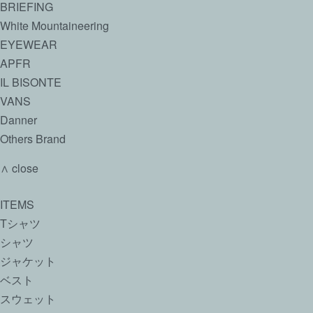
BRIEFING
White Mountaineering
EYEWEAR
APFR
IL BISONTE
VANS
Danner
Others Brand
∧ close
ITEMS
Tシャツ
シャツ
ジャケット
ベスト
スウェット