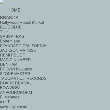
HOME
BRANDS
Hollywood Ranch Market
BLUE BLUE
Tilak
SASSAFRAS
Bohemians
STANDARD CALIFORNIA
JACKSON MATISSE
REMI RELIEF
MAGIC NUMBER
DENHAM
BROWN by 2-tacs
STONEMASTER
TACOMA FUJI RECORDS
ROARK REVIVAL
BOWWOW
ANACHRONORM
FilMelange
mocT
seven by seven