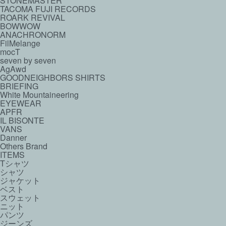
STONEMASTER
TACOMA FUJI RECORDS
ROARK REVIVAL
BOWWOW
ANACHRONORM
FilMelange
mocT
seven by seven
AgAwd
GOODNEIGHBORS SHIRTS
BRIEFING
White Mountaineering
EYEWEAR
APFR
IL BISONTE
VANS
Danner
Others Brand
ITEMS
Tシャツ
シャツ
ジャケット
ベスト
スウェット
ニット
パンツ
ジーンズ