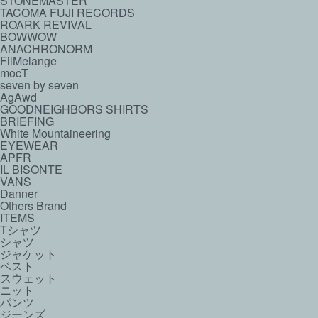
STONEMASTER
TACOMA FUJI RECORDS
ROARK REVIVAL
BOWWOW
ANACHRONORM
FilMelange
mocT
seven by seven
AgAwd
GOODNEIGHBORS SHIRTS
BRIEFING
White Mountaineering
EYEWEAR
APFR
IL BISONTE
VANS
Danner
Others Brand
ITEMS
Tシャツ
シャツ
ジャケット
ベスト
スウェット
ニット
パンツ
ジーンズ