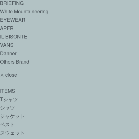
BRIEFING
White Mountaineering
EYEWEAR
APFR
IL BISONTE
VANS
Danner
Others Brand
∧ close
ITEMS
Tシャツ
シャツ
ジャケット
ベスト
スウェット