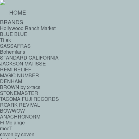
HOME
BRANDS
Hollywood Ranch Market
BLUE BLUE
Tilak
SASSAFRAS
Bohemians
STANDARD CALIFORNIA
JACKSON MATISSE
REMI RELIEF
MAGIC NUMBER
DENHAM
BROWN by 2-tacs
STONEMASTER
TACOMA FUJI RECORDS
ROARK REVIVAL
BOWWOW
ANACHRONORM
FilMelange
mocT
seven by seven