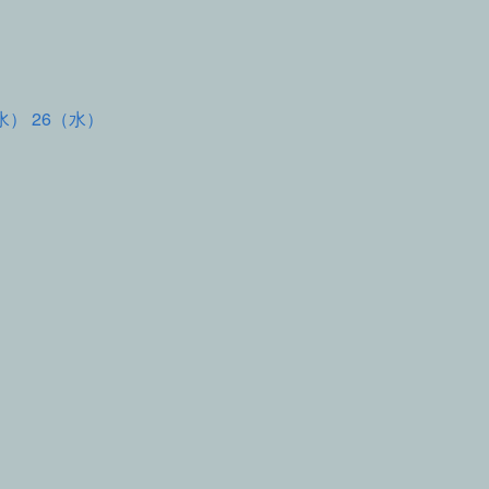
水） 26（水）
て