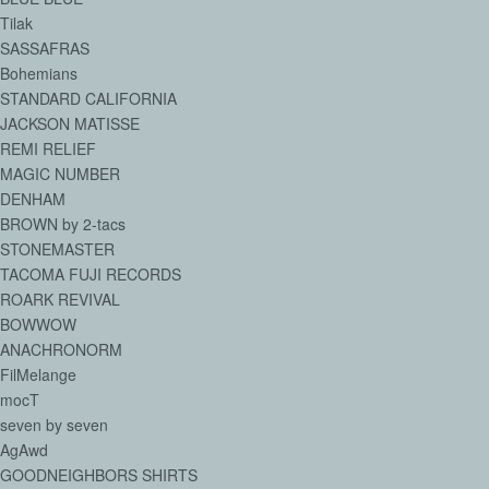
Tilak
SASSAFRAS
Bohemians
STANDARD CALIFORNIA
JACKSON MATISSE
REMI RELIEF
MAGIC NUMBER
DENHAM
BROWN by 2-tacs
STONEMASTER
TACOMA FUJI RECORDS
ROARK REVIVAL
BOWWOW
ANACHRONORM
FilMelange
mocT
seven by seven
AgAwd
GOODNEIGHBORS SHIRTS