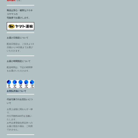
送料無料
です。
商品は安心・確実なクロネ
コヤマトの
宅急便でお届けします。
お届け日指定について
配送日指定は、ご注文より3
日後から14日後までお選び
いただけます。
お届け時間指定について
配送時間は、下記の時間帯
をお選びいただけます。
お支払方法について
代金引換でのお支払いにつ
いて
お買上金額に関わらず一律
で、
代引手数料440円を頂戴い
たします。
お申込者登録住所以外への
お届け指定の場合、ご利用
できません。