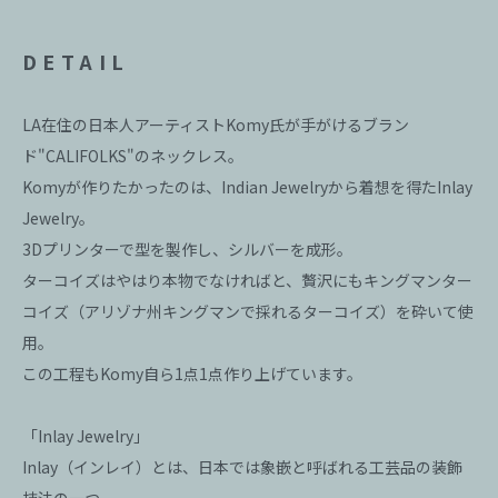
DETAIL
LA在住の日本人アーティストKomy氏が手がけるブラン
ド"CALIFOLKS"のネックレス。
Komyが作りたかったのは、Indian Jewelryから着想を得たInlay
Jewelry。
3Dプリンターで型を製作し、シルバーを成形。
ターコイズはやはり本物でなければと、贅沢にもキングマンター
コイズ（アリゾナ州キングマンで採れるターコイズ）を砕いて使
用。
この工程もKomy自ら1点1点作り上げています。
「Inlay Jewelry」
Inlay（インレイ）とは、日本では象嵌と呼ばれる工芸品の装飾