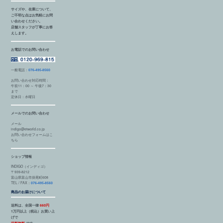
サイズや、在庫について、
ご不明な点はお気軽にお問
い合わせください。
店舗スタッフが丁寧にお答
えします。
お電話でのお問い合わせ
一般電話：
076-495-8560
お問い合わせ対応時間：
午前11：00 ～ 午後7：30
まで
定休日：水曜日
メールでのお問い合わせ
メール
indigo@etworld.co.jp
お問い合わせフォームはこ
ちら
ショップ情報
INDIGO（インディゴ）
〒939-8212
富山県富山市掛尾町608
TEL / FAX：
076-495-8560
商品のお届けについて
送料は、全国一律
660円
1万円以上（税込）お買い上
げで