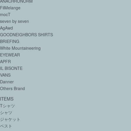
ANACHRONORM
FilMelange
mocT
seven by seven
AgAwd
GOODNEIGHBORS SHIRTS
BRIEFING
White Mountaineering
EYEWEAR
APFR
IL BISONTE
VANS
Danner
Others Brand
ITEMS
Tシャツ
シャツ
ジャケット
ベスト