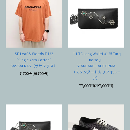
SF Leaf & Weeds T 1/2
「 HTC Long Wallet #125 Turq
"Single Yarn Cotton"
uoise 」
SASSAFRAS（ササフラス）
STANDARD CALIFORNIA
（スタンダードカリフォルニ
7,700円(税700円)
ア）
77,000円(税7,000円)