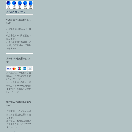
お支払方法について
代金引換でのお支払いにつ
いて
お買上金額に関わらず一律
で、
代引手数料440円を頂戴い
たします。
お申込者登録住所以外への
お届け指定の場合、ご利用
できません。
カードでのお支払いについ
て
お支払いは、一括払い、分
割払い、リボ払いからお選
びいただけます。
カード番号等はSSLにて暗
号化してサーバーに送られ
ますので、安心してご利用
いただけます。
銀行振込でのお支払いにつ
いて
ご注文時にいただいたお名
前にてお振込をお願いいた
します。
銀行振込手数料はお客様の
ご負担となりますのでご了
承ください。