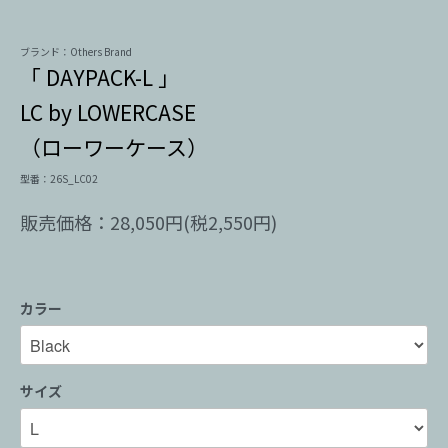
ブランド：Others Brand
「 DAYPACK-L 」
LC by LOWERCASE
（ローワーケース）
型番：26S_LC02
販売価格：28,050円(税2,550円)
カラー
サイズ