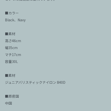
■カラー
Black、Navy
■素材
高さ46cm
幅35cm
マチ17cm
容量30L
■素材
ジュニアバリスティックナイロン 840D
■原産国
中国