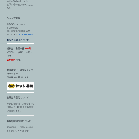
indigo@etworld.co.jp
お問い合わせフォームはこ
ちら
ショップ情報
INDIGO（インディゴ）
〒939-8212
富山県富山市掛尾町608
TEL / FAX：
076-495-8560
商品のお届けについて
送料は、全国一律
660円
1万円以上（税込）お買い上
げで
送料無料
です。
商品は安心・確実なクロネ
コヤマトの
宅急便でお届けします。
お届け日指定について
配送日指定は、ご注文より3
日後から14日後までお選び
いただけます。
お届け時間指定について
配送時間は、下記の時間帯
をお選びいただけます。