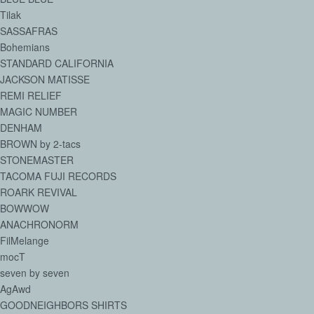
Tilak
SASSAFRAS
Bohemians
STANDARD CALIFORNIA
JACKSON MATISSE
REMI RELIEF
MAGIC NUMBER
DENHAM
BROWN by 2-tacs
STONEMASTER
TACOMA FUJI RECORDS
ROARK REVIVAL
BOWWOW
ANACHRONORM
FilMelange
mocT
seven by seven
AgAwd
GOODNEIGHBORS SHIRTS