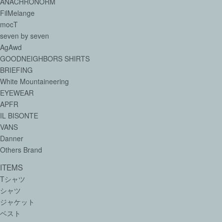
ANACHRONORM
FilMelange
mocT
seven by seven
AgAwd
GOODNEIGHBORS SHIRTS
BRIEFING
White Mountaineering
EYEWEAR
APFR
IL BISONTE
VANS
Danner
Others Brand
ITEMS
Tシャツ
シャツ
ジャケット
ベスト