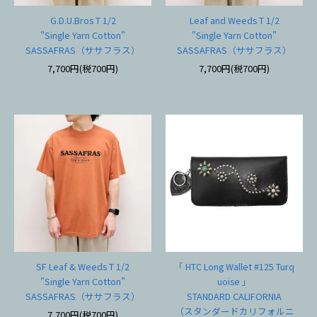
G.D.U.Bros T 1/2
Leaf and Weeds T 1/2
"Single Yarn Cotton"
"Single Yarn Cotton"
SASSAFRAS（ササフラス）
SASSAFRAS（ササフラス）
7,700円(税700円)
7,700円(税700円)
SF Leaf & Weeds T 1/2
「 HTC Long Wallet #125 Turq
"Single Yarn Cotton"
uoise 」
SASSAFRAS（ササフラス）
STANDARD CALIFORNIA
（スタンダードカリフォルニ
7,700円(税700円)