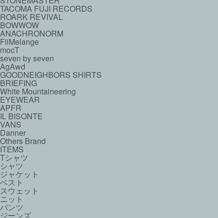
STONEMASTER
TACOMA FUJI RECORDS
ROARK REVIVAL
BOWWOW
ANACHRONORM
FilMelange
mocT
seven by seven
AgAwd
GOODNEIGHBORS SHIRTS
BRIEFING
White Mountaineering
EYEWEAR
APFR
IL BISONTE
VANS
Danner
Others Brand
ITEMS
Tシャツ
シャツ
ジャケット
ベスト
スウェット
ニット
パンツ
ジーンズ