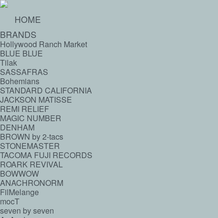
HOME
BRANDS
Hollywood Ranch Market
BLUE BLUE
Tilak
SASSAFRAS
Bohemians
STANDARD CALIFORNIA
JACKSON MATISSE
REMI RELIEF
MAGIC NUMBER
DENHAM
BROWN by 2-tacs
STONEMASTER
TACOMA FUJI RECORDS
ROARK REVIVAL
BOWWOW
ANACHRONORM
FilMelange
mocT
seven by seven