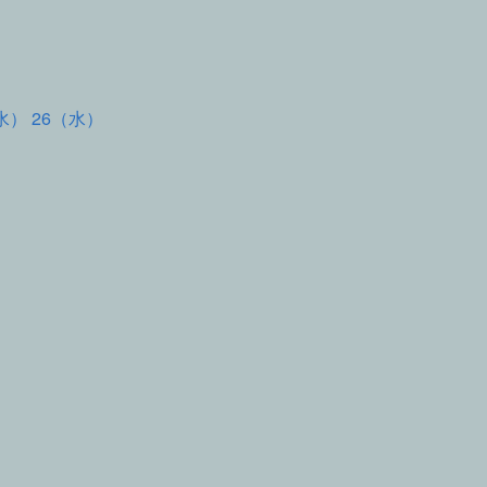
水） 26（水）
て