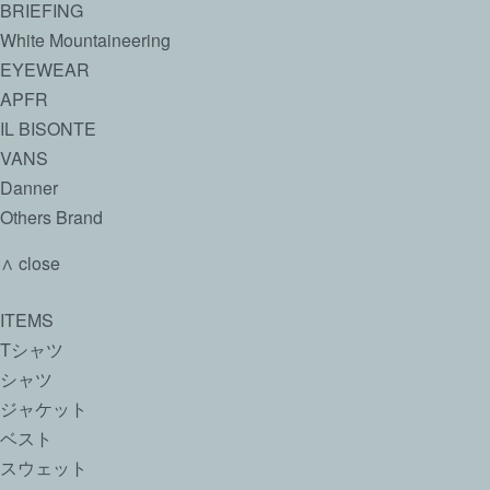
BRIEFING
White Mountaineering
EYEWEAR
APFR
IL BISONTE
VANS
Danner
Others Brand
∧ close
ITEMS
Tシャツ
シャツ
ジャケット
ベスト
スウェット