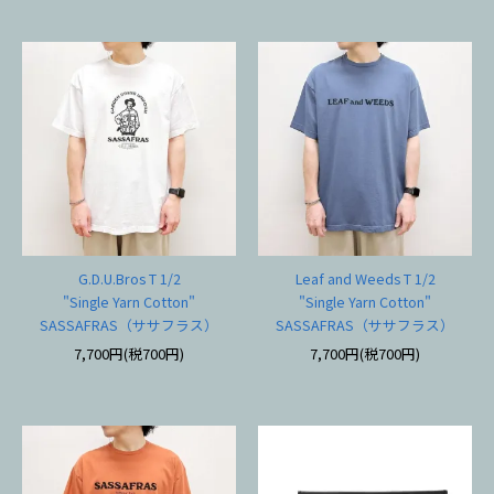
G.D.U.Bros T 1/2
Leaf and Weeds T 1/2
"Single Yarn Cotton"
"Single Yarn Cotton"
SASSAFRAS（ササフラス）
SASSAFRAS（ササフラス）
7,700円(税700円)
7,700円(税700円)