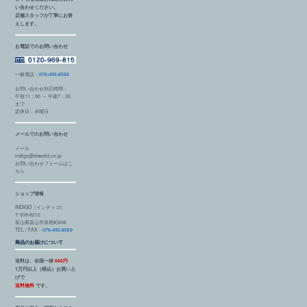
い合わせください。
店舗スタッフが丁寧にお答
えします。
お電話でのお問い合わせ
一般電話：
076-495-8560
お問い合わせ対応時間：
午前11：00 ～ 午後7：30
まで
定休日：水曜日
メールでのお問い合わせ
メール
indigo@etworld.co.jp
お問い合わせフォームはこ
ちら
ショップ情報
INDIGO（インディゴ）
〒939-8212
富山県富山市掛尾町608
TEL / FAX：
076-495-8560
商品のお届けについて
送料は、全国一律
660円
1万円以上（税込）お買い上
げで
送料無料
です。