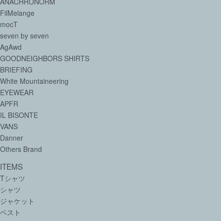
ANACHRONORM
FilMelange
mocT
seven by seven
AgAwd
GOODNEIGHBORS SHIRTS
BRIEFING
White Mountaineering
EYEWEAR
APFR
IL BISONTE
VANS
Danner
Others Brand
ITEMS
Tシャツ
シャツ
ジャケット
ベスト