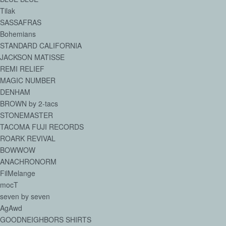
Tilak
SASSAFRAS
Bohemians
STANDARD CALIFORNIA
JACKSON MATISSE
REMI RELIEF
MAGIC NUMBER
DENHAM
BROWN by 2-tacs
STONEMASTER
TACOMA FUJI RECORDS
ROARK REVIVAL
BOWWOW
ANACHRONORM
FilMelange
mocT
seven by seven
AgAwd
GOODNEIGHBORS SHIRTS