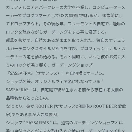
カリフォルニア州バークレーの大学を卒業し、コンピューターメ
ーカーでプログラマーとしてOSの開発に携わるが、40歳前にし
てドロップアウト。その後数年、フリーモントの自宅で、趣味の
ロックを聴きながらガーデニングをする事に没頭する。
雑草を抜かず、自然のあるがままを取り入れた、独自のナチュラ
ルガーデニングスタイルが評判を呼び、プロフェッショナル・ガ
ーデナーの道を歩み始める。それと同時に、いつも彼のお気に入
りのロックが鳴り響く、ガーデニングショップ
「SASSAFRAS（ササフラス）」を自宅横にオープン。
ショップ名兼、オリジナルウェア名にもなっている "
SASSAFRAS " は、自宅庭で彼が生まれる前から存在する大樹の
品種名からとったもの。
なにより、彼が ROOTER (ササフラスが原料の ROOT BEER 愛飲
家)でもある事が大きな要因。
ショップ " SASSAFRAS " は、通常のガーデニングショップとは
違い自然のあるがままを取り入れた彼のガーデニングスタイルを