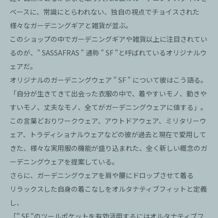
ベースに、常識にとらわれない、独自の視点でチョイスされた
様々なガーデニングギアと雑貨が並ぶ。
このショップの中でガーデニングギアや雑貨以上に注目されてい
るのが、" SASSAFRAS " 通称 " SF "と呼ばれているオリジナルウ
ェアだ。
オリジナルのガーデニングウェア " SF " について彼はこう語る。
「自分が生きてきて出会った衣服の中で、着やすいモノ、動きや
すいモノ、丈夫なモノ、全てがガーデニングウェアに値する」。
この言葉どおりワークウェア、アウトドアウェア、ミリタリーウ
ェア、トラディショナルウェアなどの彼が過去と現在で愛用して
きた、様々な実用服の機能が盛り込まれた、全く新しい概念のガ
ーデニングウェアを提案している。
さらに、ガーデニングウェアを肩や腰にドロップさせて着る
リラックスした自身の着こなしをオルタナティブフィットと定義
し、
「" SF "のツールポケットを有効活用するにはオルタナティブフ