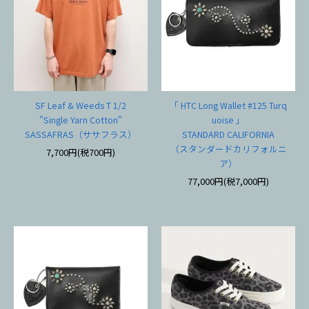
SF Leaf & Weeds T 1/2
「 HTC Long Wallet #125 Turq
"Single Yarn Cotton"
uoise 」
SASSAFRAS（ササフラス）
STANDARD CALIFORNIA
（スタンダードカリフォルニ
7,700円(税700円)
ア）
77,000円(税7,000円)