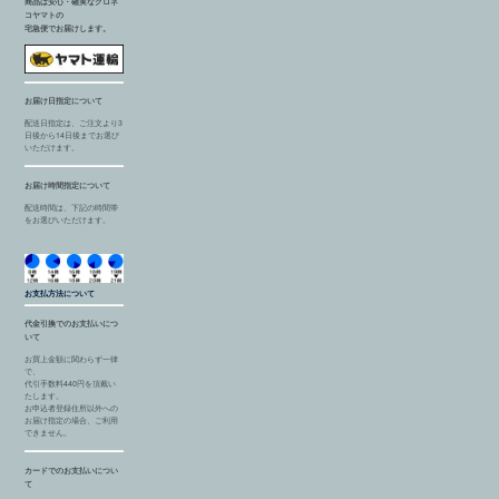
商品は安心・確実なクロネ
コヤマトの
宅急便でお届けします。
お届け日指定について
配送日指定は、ご注文より3
日後から14日後までお選び
いただけます。
お届け時間指定について
配送時間は、下記の時間帯
をお選びいただけます。
お支払方法について
代金引換でのお支払いにつ
いて
お買上金額に関わらず一律
で、
代引手数料440円を頂戴い
たします。
お申込者登録住所以外への
お届け指定の場合、ご利用
できません。
カードでのお支払いについ
て