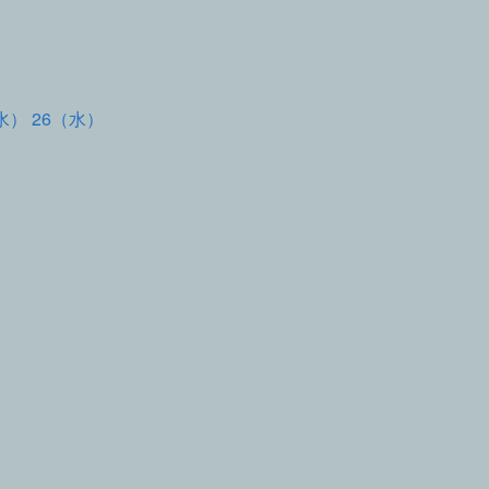
水） 26（水）
て