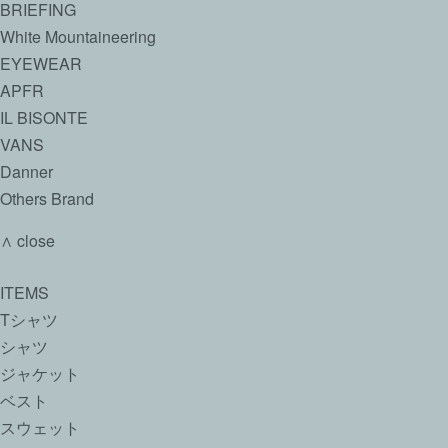
BRIEFING
White Mountaineering
EYEWEAR
APFR
IL BISONTE
VANS
Danner
Others Brand
∧ close
ITEMS
Tシャツ
シャツ
ジャケット
ベスト
スウェット