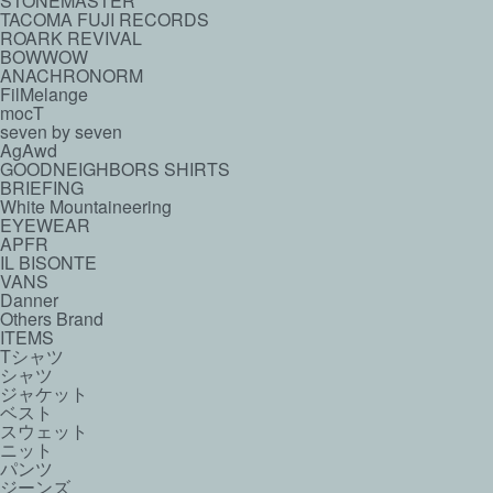
STONEMASTER
TACOMA FUJI RECORDS
ROARK REVIVAL
BOWWOW
ANACHRONORM
FilMelange
mocT
seven by seven
AgAwd
GOODNEIGHBORS SHIRTS
BRIEFING
White Mountaineering
EYEWEAR
APFR
IL BISONTE
VANS
Danner
Others Brand
ITEMS
Tシャツ
シャツ
ジャケット
ベスト
スウェット
ニット
パンツ
ジーンズ