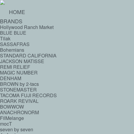
HOME
BRANDS
Hollywood Ranch Market
BLUE BLUE
Tilak
SASSAFRAS
Bohemians
STANDARD CALIFORNIA
JACKSON MATISSE
REMI RELIEF
MAGIC NUMBER
DENHAM
BROWN by 2-tacs
STONEMASTER
TACOMA FUJI RECORDS
ROARK REVIVAL
BOWWOW
ANACHRONORM
FilMelange
mocT
seven by seven