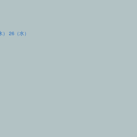
水） 26（水）
て