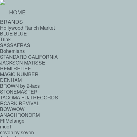
HOME
BRANDS
Hollywood Ranch Market
BLUE BLUE
Tilak
SASSAFRAS
Bohemians
STANDARD CALIFORNIA
JACKSON MATISSE
REMI RELIEF
MAGIC NUMBER
DENHAM
BROWN by 2-tacs
STONEMASTER
TACOMA FUJI RECORDS
ROARK REVIVAL
BOWWOW
ANACHRONORM
FilMelange
mocT
seven by seven