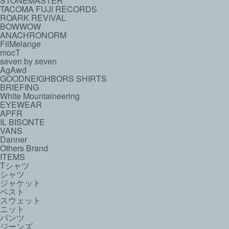
STONEMASTER
TACOMA FUJI RECORDS
ROARK REVIVAL
BOWWOW
ANACHRONORM
FilMelange
mocT
seven by seven
AgAwd
GOODNEIGHBORS SHIRTS
BRIEFING
White Mountaineering
EYEWEAR
APFR
IL BISONTE
VANS
Danner
Others Brand
ITEMS
Tシャツ
シャツ
ジャケット
ベスト
スウェット
ニット
パンツ
ジーンズ