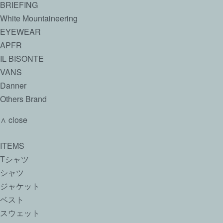
BRIEFING
White Mountaineering
EYEWEAR
APFR
IL BISONTE
VANS
Danner
Others Brand
∧ close
ITEMS
Tシャツ
シャツ
ジャケット
ベスト
スウェット