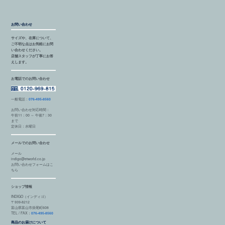
お問い合わせ
サイズや、在庫について、
ご不明な点はお気軽にお問
い合わせください。
店舗スタッフが丁寧にお答
えします。
お電話でのお問い合わせ
一般電話：
076-495-8560
お問い合わせ対応時間：
午前11：00 ～ 午後7：30
まで
定休日：水曜日
メールでのお問い合わせ
メール
indigo@etworld.co.jp
お問い合わせフォームはこ
ちら
ショップ情報
INDIGO（インディゴ）
〒939-8212
富山県富山市掛尾町608
TEL / FAX：
076-495-8560
商品のお届けについて