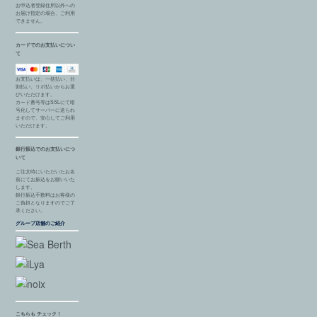
お申込者登録住所以外への
お届け指定の場合、ご利用
できません。
カードでのお支払いについ
て
お支払いは、一括払い、分
割払い、リボ払いからお選
びいただけます。
カード番号等はSSLにて暗
号化してサーバーに送られ
ますので、安心してご利用
いただけます。
銀行振込でのお支払いにつ
いて
ご注文時にいただいたお名
前にてお振込をお願いいた
します。
銀行振込手数料はお客様の
ご負担となりますのでご了
承ください。
グループ店舗のご紹介
こちらも チェック！