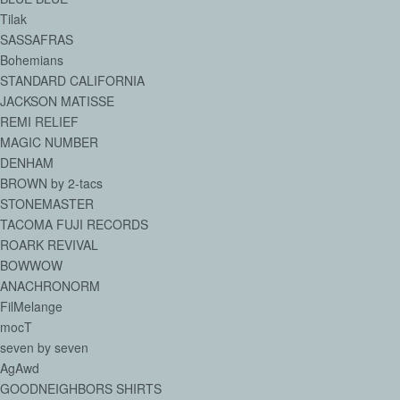
Tilak
SASSAFRAS
Bohemians
STANDARD CALIFORNIA
JACKSON MATISSE
REMI RELIEF
MAGIC NUMBER
DENHAM
BROWN by 2-tacs
STONEMASTER
TACOMA FUJI RECORDS
ROARK REVIVAL
BOWWOW
ANACHRONORM
FilMelange
mocT
seven by seven
AgAwd
GOODNEIGHBORS SHIRTS