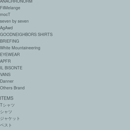
ANACHRONORM
FilMelange
mocT
seven by seven
AgAwd
GOODNEIGHBORS SHIRTS
BRIEFING
White Mountaineering
EYEWEAR
APFR
IL BISONTE
VANS
Danner
Others Brand
ITEMS
Tシャツ
シャツ
ジャケット
ベスト