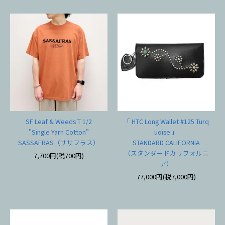
SF Leaf & Weeds T 1/2
「 HTC Long Wallet #125 Turq
"Single Yarn Cotton"
uoise 」
SASSAFRAS（ササフラス）
STANDARD CALIFORNIA
（スタンダードカリフォルニ
7,700円(税700円)
ア）
77,000円(税7,000円)