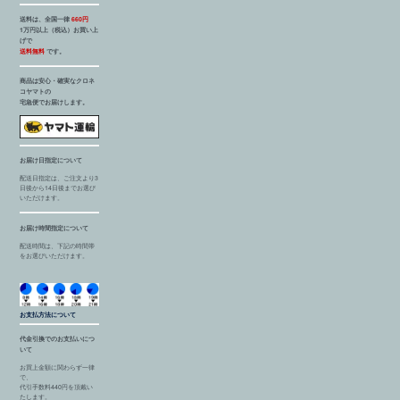
送料は、全国一律
660円
1万円以上（税込）お買い上
げで
送料無料
です。
商品は安心・確実なクロネ
コヤマトの
宅急便でお届けします。
お届け日指定について
配送日指定は、ご注文より3
日後から14日後までお選び
いただけます。
お届け時間指定について
配送時間は、下記の時間帯
をお選びいただけます。
お支払方法について
代金引換でのお支払いにつ
いて
お買上金額に関わらず一律
で、
代引手数料440円を頂戴い
たします。