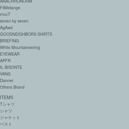
ANACHRONORM
FilMelange
mocT
seven by seven
AgAwd
GOODNEIGHBORS SHIRTS
BRIEFING
White Mountaineering
EYEWEAR
APFR
IL BISONTE
VANS
Danner
Others Brand
ITEMS
Tシャツ
シャツ
ジャケット
ベスト