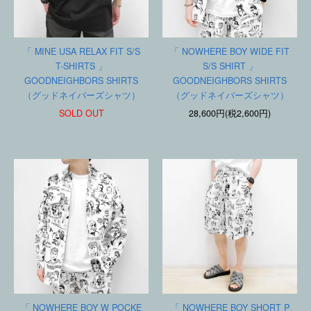
「 MINE USA RELAX FIT S/S
「 NOWHERE BOY WIDE FIT
T-SHIRTS 」
S/S SHIRT 」
GOODNEIGHBORS SHIRTS
GOODNEIGHBORS SHIRTS
（グッドネイバーズシャツ）
（グッドネイバーズシャツ）
SOLD OUT
28,600円(税2,600円)
「 NOWHERE BOY W POCKE
「 NOWHERE BOY SHORT P