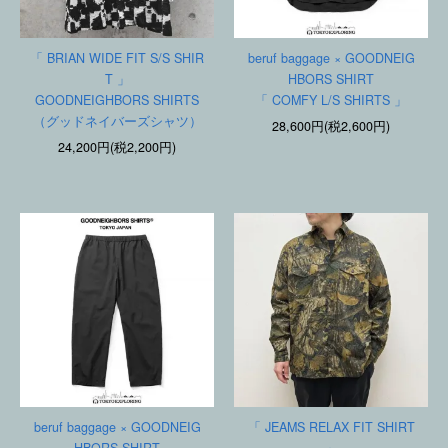
「 BRIAN WIDE FIT S/S SHIR
beruf baggage × GOODNEIG
T 」
HBORS SHIRT
GOODNEIGHBORS SHIRTS
「 COMFY L/S SHIRTS 」
（グッドネイバーズシャツ）
28,600円(税2,600円)
24,200円(税2,200円)
beruf baggage × GOODNEIG
「 JEAMS RELAX FIT SHIRT