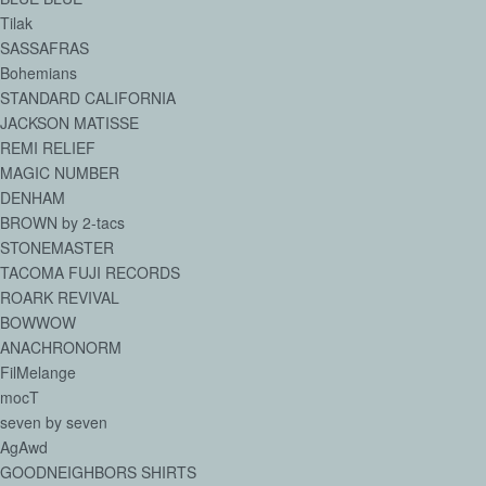
Tilak
SASSAFRAS
Bohemians
STANDARD CALIFORNIA
JACKSON MATISSE
REMI RELIEF
MAGIC NUMBER
DENHAM
BROWN by 2-tacs
STONEMASTER
TACOMA FUJI RECORDS
ROARK REVIVAL
BOWWOW
ANACHRONORM
FilMelange
mocT
seven by seven
AgAwd
GOODNEIGHBORS SHIRTS