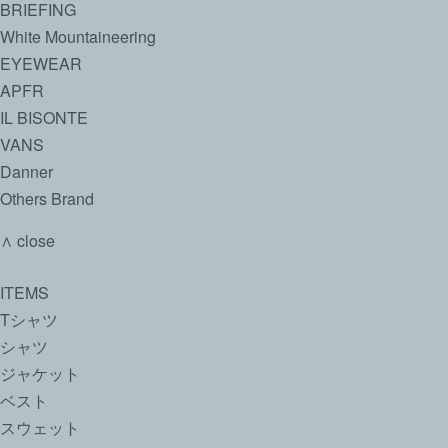
BRIEFING
White Mountaineering
EYEWEAR
APFR
IL BISONTE
VANS
Danner
Others Brand
∧ close
ITEMS
Tシャツ
シャツ
ジャケット
ベスト
スウェット