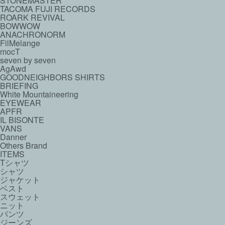
STONEMASTER
TACOMA FUJI RECORDS
ROARK REVIVAL
BOWWOW
ANACHRONORM
FilMelange
mocT
seven by seven
AgAwd
GOODNEIGHBORS SHIRTS
BRIEFING
White Mountaineering
EYEWEAR
APFR
IL BISONTE
VANS
Danner
Others Brand
ITEMS
Tシャツ
シャツ
ジャケット
ベスト
スウェット
ニット
パンツ
ジーンズ