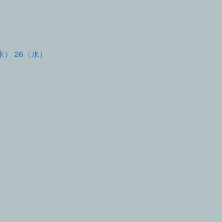
水） 26（水）
て