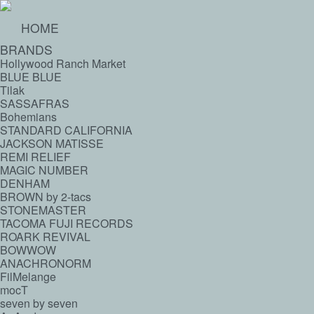
HOME
BRANDS
Hollywood Ranch Market
BLUE BLUE
Tilak
SASSAFRAS
Bohemians
STANDARD CALIFORNIA
JACKSON MATISSE
REMI RELIEF
MAGIC NUMBER
DENHAM
BROWN by 2-tacs
STONEMASTER
TACOMA FUJI RECORDS
ROARK REVIVAL
BOWWOW
ANACHRONORM
FilMelange
mocT
seven by seven