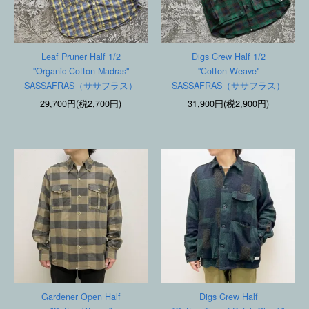
Leaf Pruner Half 1/2
Digs Crew Half 1/2
"Organic Cotton Madras"
"Cotton Weave"
SASSAFRAS（ササフラス）
SASSAFRAS（ササフラス）
29,700円(税2,700円)
31,900円(税2,900円)
Gardener Open Half
Digs Crew Half