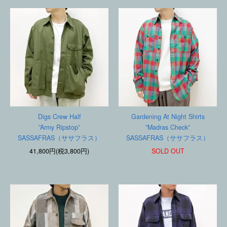
Digs Crew Half
Gardening At Night Shirts
”Army Ripstop”
”Madras Check”
SASSAFRAS（ササフラス）
SASSAFRAS（ササフラス）
41,800円(税3,800円)
SOLD OUT