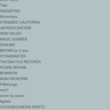
Tilak
SASSAFRAS
Bohemians
STANDARD CALIFORNIA
JACKSON MATISSE
REMI RELIEF
MAGIC NUMBER
DENHAM
BROWN by 2-tacs
STONEMASTER
TACOMA FUJI RECORDS
ROARK REVIVAL
BOWWOW
ANACHRONORM
FilMelange
mocT
seven by seven
AgAwd
GOODNEIGHBORS SHIRTS