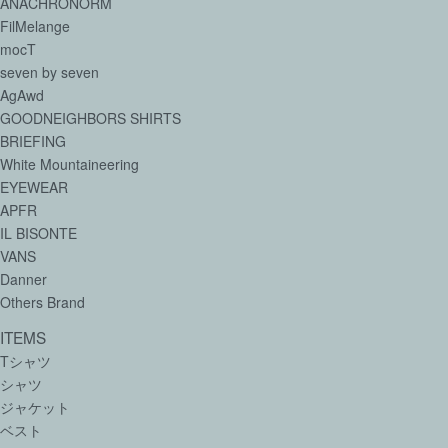
ANACHRONORM
FilMelange
mocT
seven by seven
AgAwd
GOODNEIGHBORS SHIRTS
BRIEFING
White Mountaineering
EYEWEAR
APFR
IL BISONTE
VANS
Danner
Others Brand
ITEMS
Tシャツ
シャツ
ジャケット
ベスト