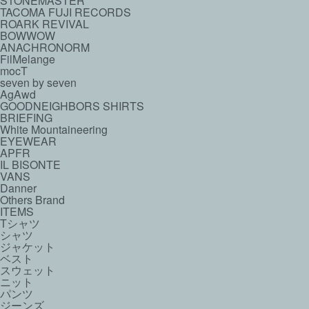
STONEMASTER
TACOMA FUJI RECORDS
ROARK REVIVAL
BOWWOW
ANACHRONORM
FilMelange
mocT
seven by seven
AgAwd
GOODNEIGHBORS SHIRTS
BRIEFING
White Mountaineering
EYEWEAR
APFR
IL BISONTE
VANS
Danner
Others Brand
ITEMS
Tシャツ
シャツ
ジャケット
ベスト
スウェット
ニット
パンツ
ジーンズ