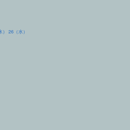
水） 26（水）
て