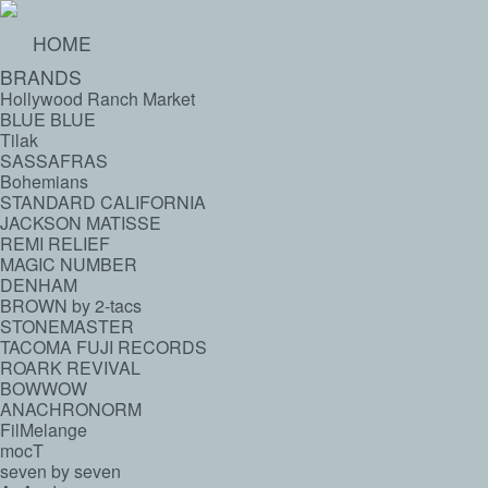
HOME
BRANDS
Hollywood Ranch Market
BLUE BLUE
Tilak
SASSAFRAS
Bohemians
STANDARD CALIFORNIA
JACKSON MATISSE
REMI RELIEF
MAGIC NUMBER
DENHAM
BROWN by 2-tacs
STONEMASTER
TACOMA FUJI RECORDS
ROARK REVIVAL
BOWWOW
ANACHRONORM
FilMelange
mocT
seven by seven