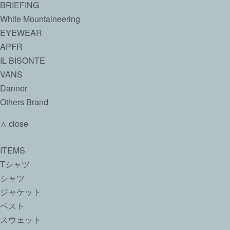
BRIEFING
White Mountaineering
EYEWEAR
APFR
IL BISONTE
VANS
Danner
Others Brand
∧ close
ITEMS
Tシャツ
シャツ
ジャケット
ベスト
スウェット