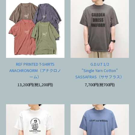
REF PRINTED T-SHIRTS
G.D.U.T 1/2
ANACHRONORM（アナクロノ
"Single Yarn Cotton"
ーム）
SASSAFRAS（ササフラス）
13,200円(税1,200円)
7,700円(税700円)