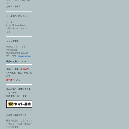
まで
定休日：水曜日
メールでのお問い合わせ
メール
indigo@etworld.co.jp
お問い合わせフォームはこ
ちら
ショップ情報
INDIGO（インディゴ）
〒939-8212
富山県富山市掛尾町608
TEL / FAX：
076-495-8560
商品のお届けについて
送料は、全国一律
660円
1万円以上（税込）お買い上
げで
送料無料
です。
商品は安心・確実なクロネ
コヤマトの
宅急便でお届けします。
お届け日指定について
配送日指定は、ご注文より3
日後から14日後までお選び
いただけます。