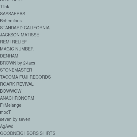
Tilak
SASSAFRAS
Bohemians
STANDARD CALIFORNIA
JACKSON MATISSE
REMI RELIEF
MAGIC NUMBER
DENHAM
BROWN by 2-tacs
STONEMASTER
TACOMA FUJI RECORDS
ROARK REVIVAL
BOWWOW
ANACHRONORM
FilMelange
mocT
seven by seven
AgAwd
GOODNEIGHBORS SHIRTS