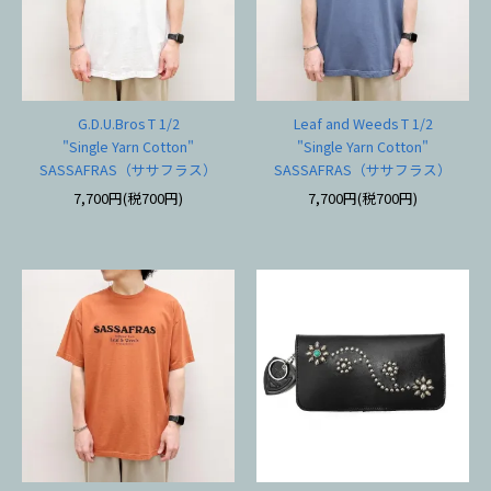
G.D.U.Bros T 1/2
Leaf and Weeds T 1/2
"Single Yarn Cotton"
"Single Yarn Cotton"
SASSAFRAS（ササフラス）
SASSAFRAS（ササフラス）
7,700円(税700円)
7,700円(税700円)