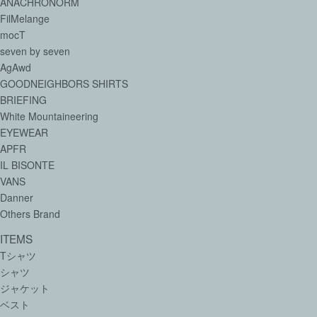
ANACHRONORM
FilMelange
mocT
seven by seven
AgAwd
GOODNEIGHBORS SHIRTS
BRIEFING
White Mountaineering
EYEWEAR
APFR
IL BISONTE
VANS
Danner
Others Brand
ITEMS
Tシャツ
シャツ
ジャケット
ベスト