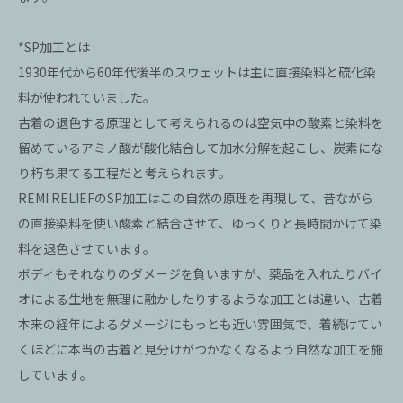
*SP加工とは
1930年代から60年代後半のスウェットは主に直接染料と硫化染
料が使われていました。
古着の退色する原理として考えられるのは空気中の酸素と染料を
留めているアミノ酸が酸化結合して加水分解を起こし、炭素にな
り朽ち果てる工程だと考えられます。
REMI RELIEFのSP加工はこの自然の原理を再現して、昔ながら
の直接染料を使い酸素と結合させて、ゆっくりと長時間かけて染
料を退色させています。
ボディもそれなりのダメージを負いますが、薬品を入れたりバイ
オによる生地を無理に融かしたりするような加工とは違い、古着
本来の経年によるダメージにもっとも近い雰囲気で、着続けてい
くほどに本当の古着と見分けがつかなくなるよう自然な加工を施
しています。