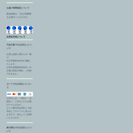
お届け時間指定について
配送時間は、下記の時間帯
をお選びいただけます。
お支払方法について
代金引換でのお支払いにつ
いて
お買上金額に関わらず一律
で、
代引手数料440円を頂戴い
たします。
お申込者登録住所以外への
お届け指定の場合、ご利用
できません。
カードでのお支払いについ
て
お支払いは、一括払い、分
割払い、リボ払いからお選
びいただけます。
カード番号等はSSLにて暗
号化してサーバーに送られ
ますので、安心してご利用
いただけます。
銀行振込でのお支払いにつ
いて