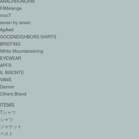
ANACHRONORM
FilMelange
mocT
seven by seven
AgAwd
GOODNEIGHBORS SHIRTS
BRIEFING
White Mountaineering
EYEWEAR
APFR
IL BISONTE
VANS
Danner
Others Brand
ITEMS
Tシャツ
シャツ
ジャケット
ベスト