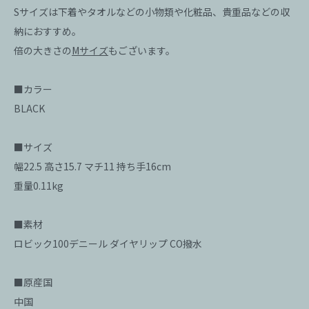
Sサイズは下着やタオルなどの小物類や化粧品、貴重品などの収
納におすすめ。
倍の大きさの
Mサイズ
もございます。
■カラー
BLACK
■サイズ
幅22.5 高さ15.7 マチ11 持ち手16cm
重量0.11kg
■素材
ロビック100デニール ダイヤリップ CO撥水
■原産国
中国