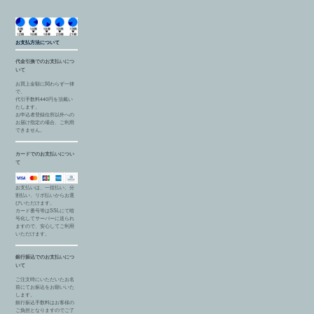
お支払方法について
代金引換でのお支払いにつ
いて
お買上金額に関わらず一律
で、
代引手数料440円を頂戴い
たします。
お申込者登録住所以外への
お届け指定の場合、ご利用
できません。
カードでのお支払いについ
て
お支払いは、一括払い、分
割払い、リボ払いからお選
びいただけます。
カード番号等はSSLにて暗
号化してサーバーに送られ
ますので、安心してご利用
いただけます。
銀行振込でのお支払いにつ
いて
ご注文時にいただいたお名
前にてお振込をお願いいた
します。
銀行振込手数料はお客様の
ご負担となりますのでご了