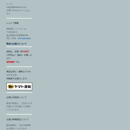
メール
indigo@etworld.co.jp
お問い合わせフォームはこ
ちら
ショップ情報
INDIGO（インディゴ）
〒939-8212
富山県富山市掛尾町608
TEL / FAX：
076-495-8560
商品のお届けについて
送料は、全国一律
660円
1万円以上（税込）お買い上
げで
送料無料
です。
商品は安心・確実なクロネ
コヤマトの
宅急便でお届けします。
お届け日指定について
配送日指定は、ご注文より3
日後から14日後までお選び
いただけます。
お届け時間指定について
配送時間は、下記の時間帯
をお選びいただけます。