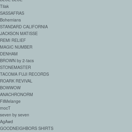
Tilak
SASSAFRAS
Bohemians
STANDARD CALIFORNIA
JACKSON MATISSE
REMI RELIEF
MAGIC NUMBER
DENHAM
BROWN by 2-tacs
STONEMASTER
TACOMA FUJI RECORDS
ROARK REVIVAL
BOWWOW
ANACHRONORM
FilMelange
mocT
seven by seven
AgAwd
GOODNEIGHBORS SHIRTS