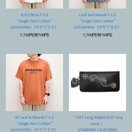
G.D.U.Bros T 1/2
Leaf and Weeds T 1/2
"Single Yarn Cotton"
"Single Yarn Cotton"
SASSAFRAS（ササフラス）
SASSAFRAS（ササフラス）
7,700円(税700円)
7,700円(税700円)
SF Leaf & Weeds T 1/2
「 HTC Long Wallet #125 Turq
"Single Yarn Cotton"
uoise 」
SASSAFRAS（ササフラス）
STANDARD CALIFORNIA