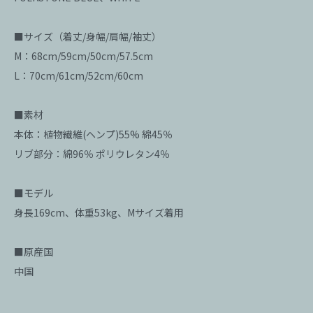
■サイズ（着丈/身幅/肩幅/袖丈）
M：68cm/59cm/50cm/57.5cm
L：70cm/61cm/52cm/60cm
■素材
本体：植物繊維(ヘンプ)55% 綿45％
リブ部分：綿96％ ポリウレタン4％
■モデル
身長169cm、体重53kg、Mサイズ着用
■原産国
中国