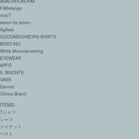
ANACHRONORM
FilMelange
mocT
seven by seven
AgAwd
GOODNEIGHBORS SHIRTS
BRIEFING
White Mountaineering
EYEWEAR
APFR
IL BISONTE
VANS
Danner
Others Brand
ITEMS
Tシャツ
シャツ
ジャケット
ベスト