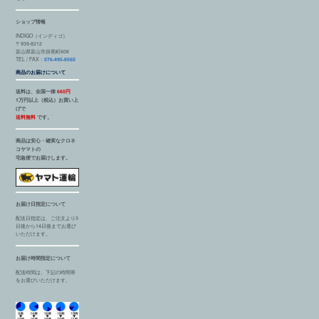
ショップ情報
INDIGO（インディゴ）
〒939-8212
富山県富山市掛尾町608
TEL / FAX：
076-495-8560
商品のお届けについて
送料は、全国一律
660円
1万円以上（税込）お買い上
げで
送料無料
です。
商品は安心・確実なクロネ
コヤマトの
宅急便でお届けします。
お届け日指定について
配送日指定は、ご注文より3
日後から14日後までお選び
いただけます。
お届け時間指定について
配送時間は、下記の時間帯
をお選びいただけます。