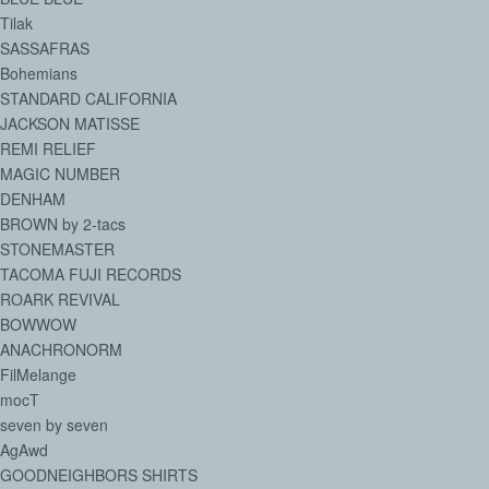
Tilak
SASSAFRAS
Bohemians
STANDARD CALIFORNIA
JACKSON MATISSE
REMI RELIEF
MAGIC NUMBER
DENHAM
BROWN by 2-tacs
STONEMASTER
TACOMA FUJI RECORDS
ROARK REVIVAL
BOWWOW
ANACHRONORM
FilMelange
mocT
seven by seven
AgAwd
GOODNEIGHBORS SHIRTS