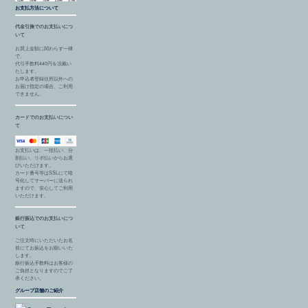
お支払方法について
代金引換でのお支払いにつ
いて
お買上金額に関わらず一律
で、
代引手数料440円を頂戴い
たします。
お申込者登録住所以外への
お届け指定の場合、ご利用
できません。
カードでのお支払いについ
て
お支払いは、一括払い、分
割払い、リボ払いからお選
びいただけます。
カード番号等はSSLにて暗
号化してサーバーに送られ
ますので、安心してご利用
いただけます。
銀行振込でのお支払いにつ
いて
ご注文時にいただいたお名
前にてお振込をお願いいた
します。
銀行振込手数料はお客様の
ご負担となりますのでご了
承ください。
グループ店舗のご紹介