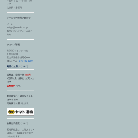
午前11：00 ～ 午後7：30
まで
定休日：水曜日
メールでのお問い合わせ
メール
indigo@etworld.co.jp
お問い合わせフォームはこ
ちら
ショップ情報
INDIGO（インディゴ）
〒939-8212
富山県富山市掛尾町608
TEL / FAX：
076-495-8560
商品のお届けについて
送料は、全国一律
660円
1万円以上（税込）お買い上
げで
送料無料
です。
商品は安心・確実なクロネ
コヤマトの
宅急便でお届けします。
お届け日指定について
配送日指定は、ご注文より3
日後から14日後までお選び
いただけます。