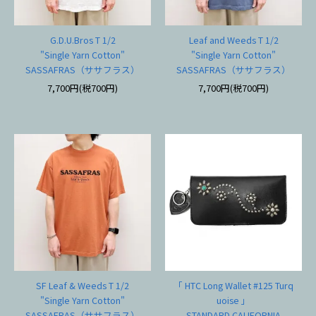
G.D.U.Bros T 1/2
Leaf and Weeds T 1/2
"Single Yarn Cotton"
"Single Yarn Cotton"
SASSAFRAS（ササフラス）
SASSAFRAS（ササフラス）
7,700円(税700円)
7,700円(税700円)
SF Leaf & Weeds T 1/2
「 HTC Long Wallet #125 Turq
"Single Yarn Cotton"
uoise 」
SASSAFRAS（ササフラス）
STANDARD CALIFORNIA