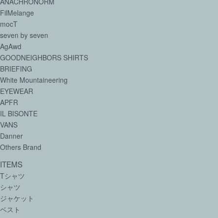
ANACHRONORM
FilMelange
mocT
seven by seven
AgAwd
GOODNEIGHBORS SHIRTS
BRIEFING
White Mountaineering
EYEWEAR
APFR
IL BISONTE
VANS
Danner
Others Brand
ITEMS
Tシャツ
シャツ
ジャケット
ベスト