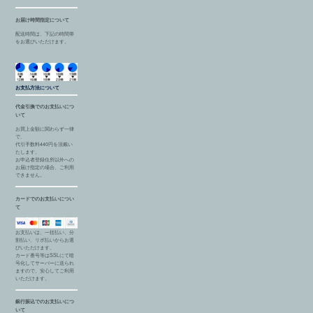
お届け時間指定について
配送時間は、下記の時間帯
をお選びいただけます。
お支払方法について
代金引換でのお支払いにつ
いて
お買上金額に関わらず一律
で、
代引手数料440円を頂戴い
たします。
お申込者登録住所以外への
お届け指定の場合、ご利用
できません。
カードでのお支払いについ
て
お支払いは、一括払い、分
割払い、リボ払いからお選
びいただけます。
カード番号等はSSLにて暗
号化してサーバーに送られ
ますので、安心してご利用
いただけます。
銀行振込でのお支払いにつ
いて