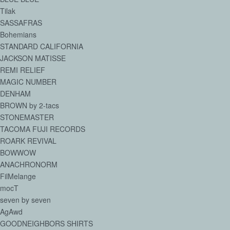
Tilak
SASSAFRAS
Bohemians
STANDARD CALIFORNIA
JACKSON MATISSE
REMI RELIEF
MAGIC NUMBER
DENHAM
BROWN by 2-tacs
STONEMASTER
TACOMA FUJI RECORDS
ROARK REVIVAL
BOWWOW
ANACHRONORM
FilMelange
mocT
seven by seven
AgAwd
GOODNEIGHBORS SHIRTS