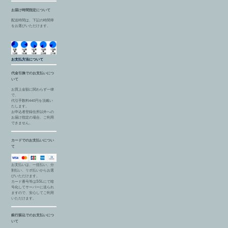
お届け時間指定について
配送時間は、下記の時間帯
をお選びいただけます。
お支払方法について
代金引換でのお支払いにつ
いて
お買上金額に関わらず一律
で、
代引手数料440円を頂戴い
たします。
お申込者登録住所以外への
お届け指定の場合、ご利用
できません。
カードでのお支払いについ
て
お支払いは、一括払い、分
割払い、リボ払いからお選
びいただけます。
カード番号等はSSLにて暗
号化してサーバーに送られ
ますので、安心してご利用
いただけます。
銀行振込でのお支払いにつ
いて