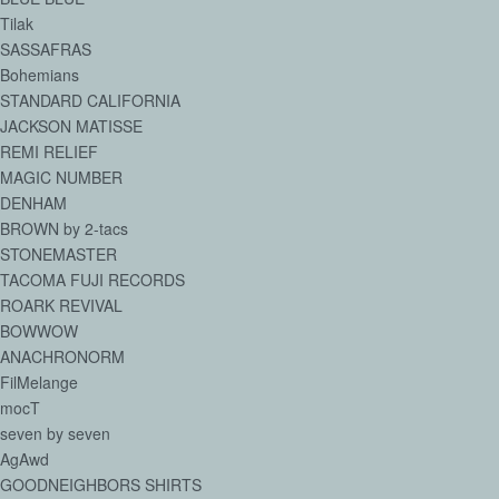
Tilak
SASSAFRAS
Bohemians
STANDARD CALIFORNIA
JACKSON MATISSE
REMI RELIEF
MAGIC NUMBER
DENHAM
BROWN by 2-tacs
STONEMASTER
TACOMA FUJI RECORDS
ROARK REVIVAL
BOWWOW
ANACHRONORM
FilMelange
mocT
seven by seven
AgAwd
GOODNEIGHBORS SHIRTS