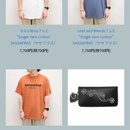
G.D.U.Bros T 1/2
Leaf and Weeds T 1/2
"Single Yarn Cotton"
"Single Yarn Cotton"
SASSAFRAS（ササフラス）
SASSAFRAS（ササフラス）
7,700円(税700円)
7,700円(税700円)