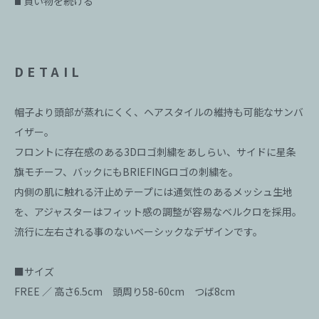
買い物を続ける
■
DETAIL
帽子より頭部が蒸れにくく、ヘアスタイルの維持も可能なサンバ
イザー。
フロントに存在感のある3Dロゴ刺繍をあしらい、サイドに星条
旗モチーフ、バックにもBRIEFINGロゴの刺繍を。
内側の肌に触れる汗止めテープには通気性のあるメッシュ生地
を、アジャスターはフィット感の調整が容易なベルクロを採用。
流行に左右される事のないベーシックなデザインです。
■サイズ
FREE ／ 高さ6.5cm 頭周り58-60cm つば8cm