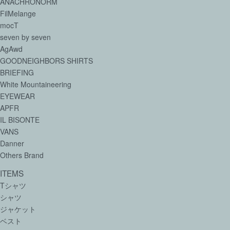
ANACHRONORM
FilMelange
mocT
seven by seven
AgAwd
GOODNEIGHBORS SHIRTS
BRIEFING
White Mountaineering
EYEWEAR
APFR
IL BISONTE
VANS
Danner
Others Brand
ITEMS
Tシャツ
シャツ
ジャケット
ベスト