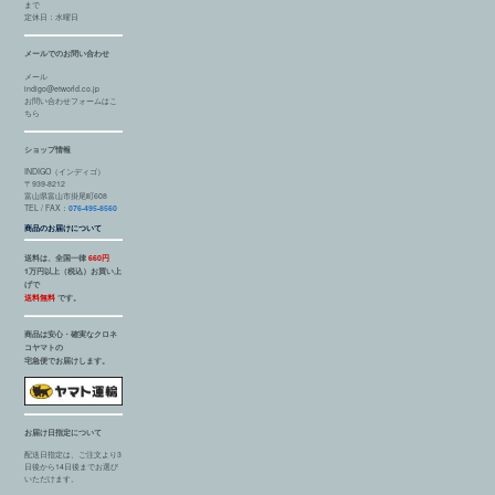
まで
定休日：水曜日
メールでのお問い合わせ
メール
indigo@etworld.co.jp
お問い合わせフォームはこ
ちら
ショップ情報
INDIGO（インディゴ）
〒939-8212
富山県富山市掛尾町608
TEL / FAX：
076-495-8560
商品のお届けについて
送料は、全国一律
660円
1万円以上（税込）お買い上
げで
送料無料
です。
商品は安心・確実なクロネ
コヤマトの
宅急便でお届けします。
お届け日指定について
配送日指定は、ご注文より3
日後から14日後までお選び
いただけます。