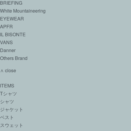
BRIEFING
White Mountaineering
EYEWEAR
APFR
IL BISONTE
VANS
Danner
Others Brand
∧ close
ITEMS
Tシャツ
シャツ
ジャケット
ベスト
スウェット