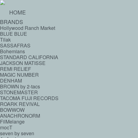
HOME
BRANDS
Hollywood Ranch Market
BLUE BLUE
Tilak
SASSAFRAS
Bohemians
STANDARD CALIFORNIA
JACKSON MATISSE
REMI RELIEF
MAGIC NUMBER
DENHAM
BROWN by 2-tacs
STONEMASTER
TACOMA FUJI RECORDS
ROARK REVIVAL
BOWWOW
ANACHRONORM
FilMelange
mocT
seven by seven