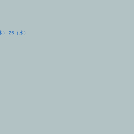
水） 26（水）
て