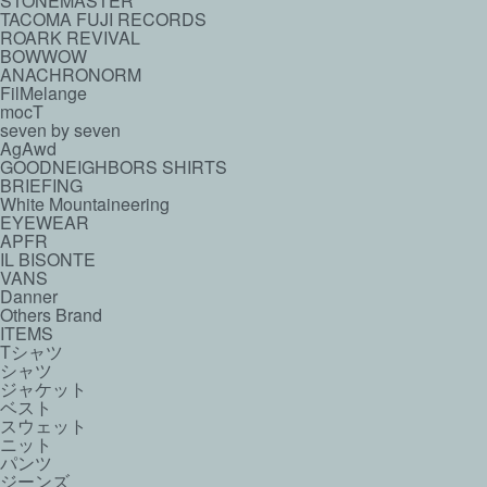
STONEMASTER
TACOMA FUJI RECORDS
ROARK REVIVAL
BOWWOW
ANACHRONORM
FilMelange
mocT
seven by seven
AgAwd
GOODNEIGHBORS SHIRTS
BRIEFING
White Mountaineering
EYEWEAR
APFR
IL BISONTE
VANS
Danner
Others Brand
ITEMS
Tシャツ
シャツ
ジャケット
ベスト
スウェット
ニット
パンツ
ジーンズ