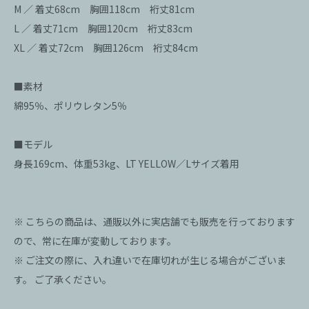
M ／ 着丈68cm 胸囲118cm 裄丈81cm
L ／ 着丈71cm 胸囲120cm 裄丈83cm
XL ／ 着丈72cm 胸囲126cm 裄丈84cm
■素材
綿95％、ポリウレタン5％
■モデル
身長169cm、体重53kg、LT YELLOW／Lサイズ着用
※ こちらの商品は、通販以外に実店舗でも販売を行っております
ので、常に在庫が変動しております。
※ ご注文の際に、入れ違いで在庫切れが生じる場合がございま
す。 ご了承ください。