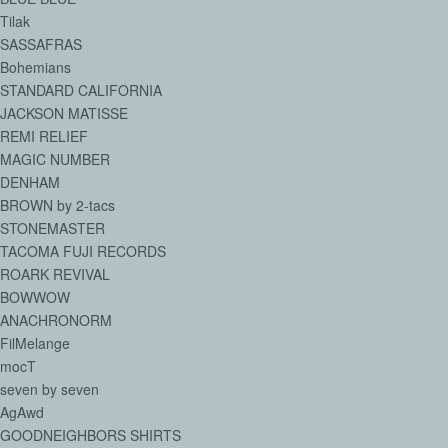
Tilak
SASSAFRAS
Bohemians
STANDARD CALIFORNIA
JACKSON MATISSE
REMI RELIEF
MAGIC NUMBER
DENHAM
BROWN by 2-tacs
STONEMASTER
TACOMA FUJI RECORDS
ROARK REVIVAL
BOWWOW
ANACHRONORM
FilMelange
mocT
seven by seven
AgAwd
GOODNEIGHBORS SHIRTS