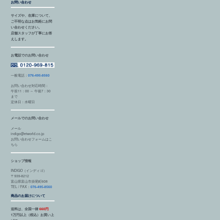
お問い合わせ
サイズや、在庫について、
ご不明な点はお気軽にお問
い合わせください。
店舗スタッフが丁寧にお答
えします。
お電話でのお問い合わせ
一般電話：
076-495-8560
お問い合わせ対応時間：
午前11：00 ～ 午後7：30
まで
定休日：水曜日
メールでのお問い合わせ
メール
indigo@etworld.co.jp
お問い合わせフォームはこ
ちら
ショップ情報
INDIGO（インディゴ）
〒939-8212
富山県富山市掛尾町608
TEL / FAX：
076-495-8560
商品のお届けについて
送料は、全国一律
660円
1万円以上（税込）お買い上