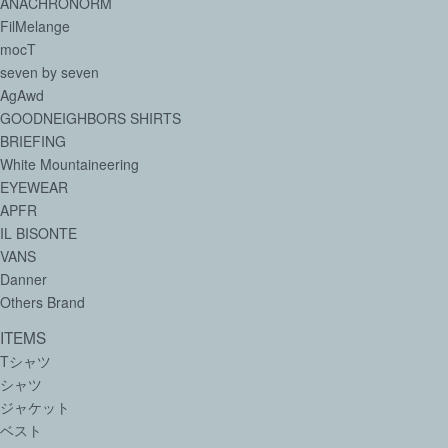
ANACHRONORM
FilMelange
mocT
seven by seven
AgAwd
GOODNEIGHBORS SHIRTS
BRIEFING
White Mountaineering
EYEWEAR
APFR
IL BISONTE
VANS
Danner
Others Brand
ITEMS
Tシャツ
シャツ
ジャケット
ベスト